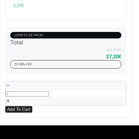
3,20
€
¡OFERTA DE PACK!
Total
34,00
€
27,20
€
20.00% OFF
Add To Cart