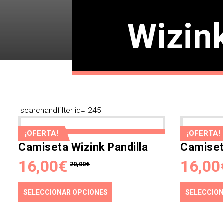
Wizin
[searchandfilter id="245"]
¡OFERTA!
¡OFERTA!
Camiseta Wizink Pandilla
Camiset
16,00
€
16,00
20,00
€
SELECCIONAR OPCIONES
SELECCIO