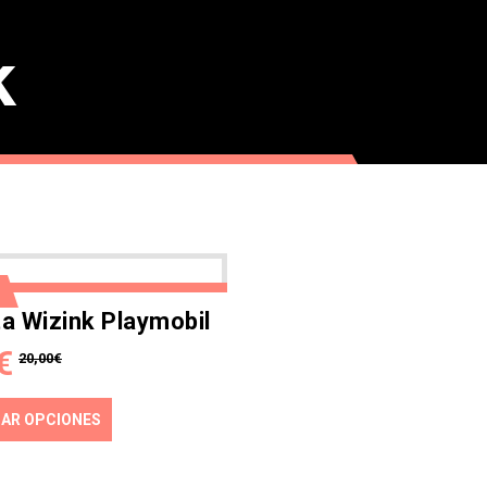
k
a Wizink Playmobil
€
20,00
€
NAR OPCIONES